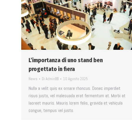
L’importanza di uno stand ben
progettato in fiera
News
Di
AdminBB
10 Agosto 2025
Nulla a velit quis ex ornare rhoncus. Donec imperdiet
risus justo, vel malesuada erat fermentum at. Morbi at
laoreet mauris. Mauris lorem felis, gravida et vehicula
congue, tempus vel justo.