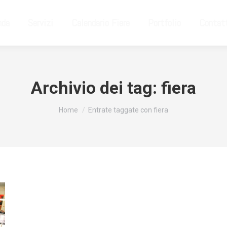
nda
Servizi
Calendario Fiere
Portfolio
Contat
Archivio dei tag:
fiera
Tu sei qui:
Home
Entrate taggate con fiera