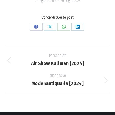
Categoria:
Fiere
20 Luglio 2024
Condividi questo post
Condividi
Condividi
Condividi
Condividi
su
su
su
su
Facebook
X
WhatsApp
LinkedIn
Project
PRECEDENTE
navigation
Air Show Kallman [2024]
Previous
project:
SUCCESSIVO
Modenantiquaria [2024]
Next
project: