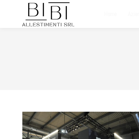
Home
Azie