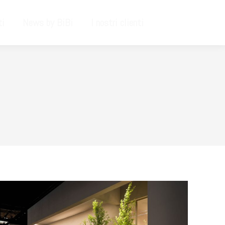
ti
News by BiBi
I nostri clienti