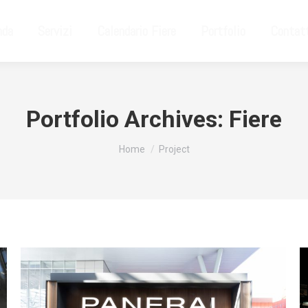
nda
Servizi
Calendario Fiere
Portfolio
Contat
Portfolio Archives:
Fiere
Tu sei qui:
Home
Project