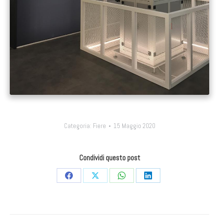
Categoria:
Fiere
15 Maggio 2020
Condividi questo post
Condividi
Condividi
Condividi
Condividi
su
su
su
su
Facebook
X
WhatsApp
LinkedIn