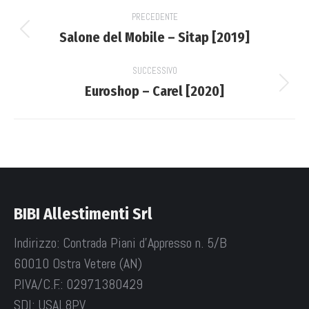
Project
PRECEDENTE
navigation
Salone del Mobile – Sitap [2019]
Previous
project:
SUCCESSIVO
Euroshop – Carel [2020]
Next
project:
BIBI Allestimenti Srl
Indirizzo: Contrada Piani d'Appresso n. 5/B
60010 Ostra Vetere (AN)
P.IVA/C.F.: 02971380429
SDI: USAL8PV