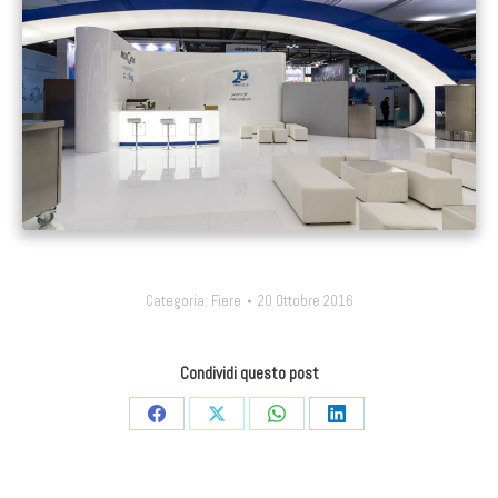
Categoria:
Fiere
20 Ottobre 2016
Condividi questo post
Condividi
Condividi
Condividi
Condividi
su
su
su
su
Facebook
X
WhatsApp
LinkedIn