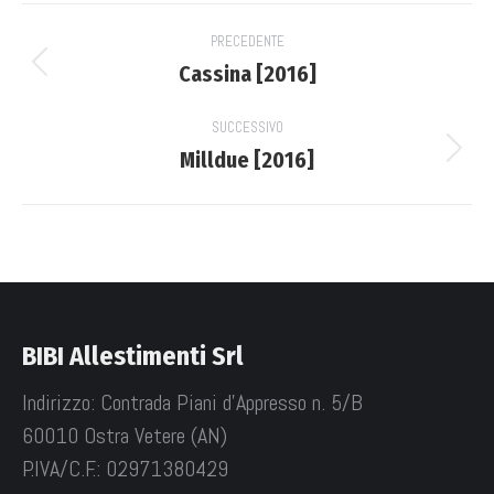
Project
PRECEDENTE
navigation
Cassina [2016]
Previous
project:
SUCCESSIVO
Milldue [2016]
Next
project:
BIBI Allestimenti Srl
Indirizzo: Contrada Piani d'Appresso n. 5/B
60010 Ostra Vetere (AN)
P.IVA/C.F.: 02971380429