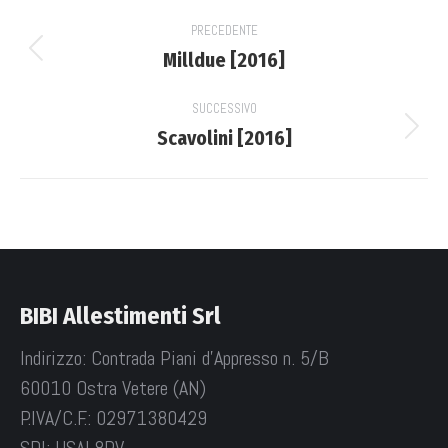
Project
PRECEDENTE
navigation
Milldue [2016]
Previous
project:
SUCCESSIVO
Scavolini [2016]
Next
project:
BIBI Allestimenti Srl
Indirizzo: Contrada Piani d'Appresso n. 5/B
60010 Ostra Vetere (AN)
P.IVA/C.F.: 02971380429
SDI: USAL8PV