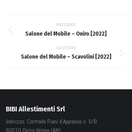
su
su
su
su
Facebook
X
WhatsApp
LinkedIn
Project
PRECEDENTE
navigation
Salone del Mobile – Oniro [2022]
Previous
project:
SUCCESSIVO
Salone del Mobile – Scavolini [2022]
Next
project:
BIBI Allestimenti Srl
Indirizzo: Contrada Piani d'Appresso n. 5/B
60010 Ostra Vetere (AN)