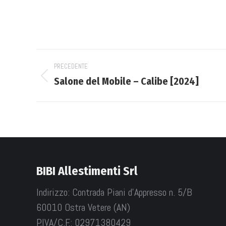
Project
PRECEDENTE
navigation
Salone del Mobile – Calibe [2024]
Previous
project:
BIBI Allestimenti Srl
Indirizzo: Contrada Piani d'Appresso n. 5/B
60010 Ostra Vetere (AN)
P.IVA/C.F.: 02971380429