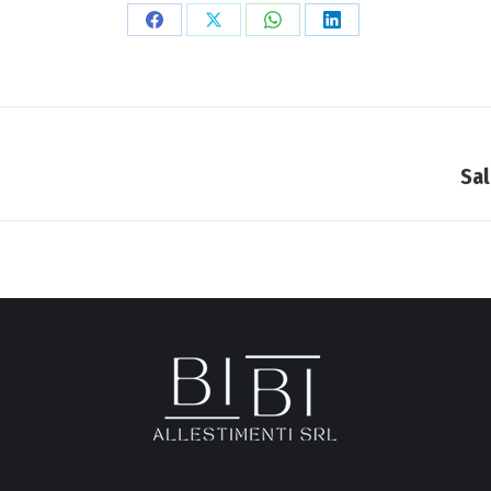
Condividi
Condividi
Condividi
Condividi
su
su
su
su
Facebook
X
WhatsApp
LinkedIn
Sal
Next
project: