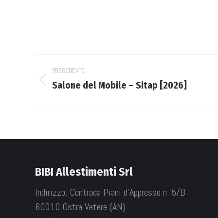
Project
PRECEDENTE
navigation
Salone del Mobile – Sitap [2026]
Previous
project:
BIBI Allestimenti Srl
Indirizzo: Contrada Piani d'Appresso n. 5/B
60010 Ostra Vetere (AN)