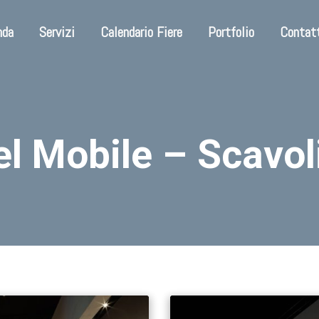
nda
Servizi
Calendario Fiere
Portfolio
Contat
l Mobile – Scavol