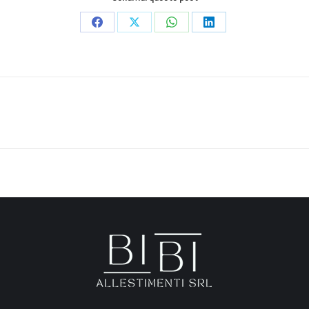
Condividi
Condividi
Condividi
Condividi
su
su
su
su
Facebook
X
WhatsApp
LinkedIn
Next
project: