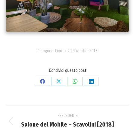
Categoria:
Fiere
20 Novembre 2018
Condividi questo post
Condividi
Condividi
Condividi
Condividi
su
su
su
su
Facebook
X
WhatsApp
LinkedIn
Project
PRECEDENTE
navigation
Salone del Mobile – Scavolini [2018]
Previous
project: