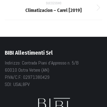
SUCCESSIVO
Climatizacion – Carel [2019]
Next
project:
BIBI Allestimenti Srl
Indirizzo: Contrada Piani d'Appresso n. 5/B
60010 Ostra Vetere (AN)
P.IVA/C.F.: 02971380429
SDI: USAL8PV