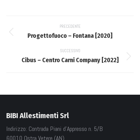
su
su
su
su
Facebook
X
WhatsApp
LinkedIn
Project
PRECEDENTE
navigation
Progettofuoco – Fontana [2020]
Previous
project:
SUCCESSIVO
Cibus – Centro Carni Company [2022]
Next
project:
BIBI Allestimenti Srl
Indirizzo: Contrada Piani d'Appresso n. 5/B
60010 Ostra Vetere (AN)