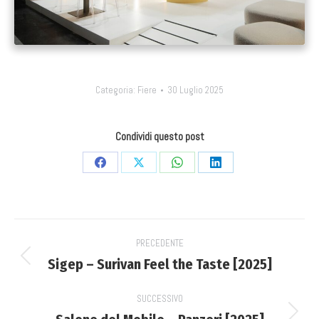
Categoria:
Fiere
30 Luglio 2025
Condividi questo post
Condividi
Condividi
Condividi
Condividi
su
su
su
su
Facebook
X
WhatsApp
LinkedIn
Project
PRECEDENTE
navigation
Sigep – Surivan Feel the Taste [2025]
Previous
project:
SUCCESSIVO