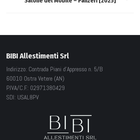
Salone del Mobile – Panzeri [2025]
Next
project:
BIBI Allestimenti Srl
Indirizzo: Contrada Piani d'Appresso n. 5/B
60010 Ostra Vetere (AN)
P.IVA/C.F.: 02971380429
SDI: USAL8PV