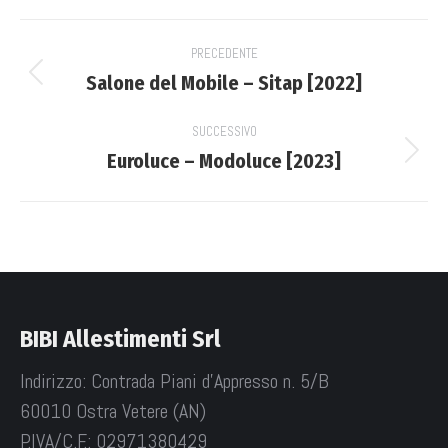
Facebook
X
WhatsApp
LinkedIn
Project
PRECEDENTE
navigation
Salone del Mobile – Sitap [2022]
Previous
project:
SUCCESSIVO
Euroluce – Modoluce [2023]
Next
project:
BIBI Allestimenti Srl
Indirizzo: Contrada Piani d'Appresso n. 5/B
60010 Ostra Vetere (AN)
P.IVA/C.F.: 02971380429