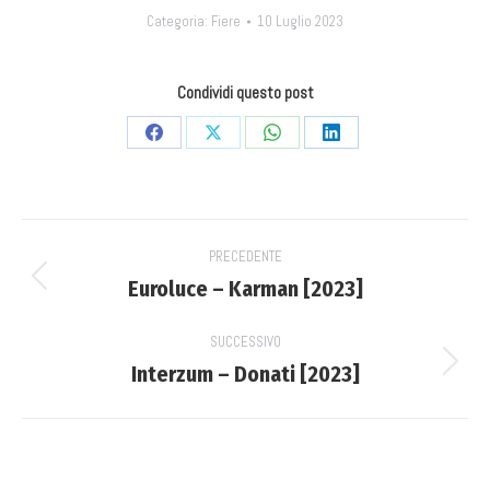
Categoria:
Fiere
10 Luglio 2023
Condividi questo post
Condividi
Condividi
Condividi
Condividi
su
su
su
su
Facebook
X
WhatsApp
LinkedIn
Project
PRECEDENTE
navigation
Euroluce – Karman [2023]
Previous
project:
SUCCESSIVO
Interzum – Donati [2023]
Next
project: