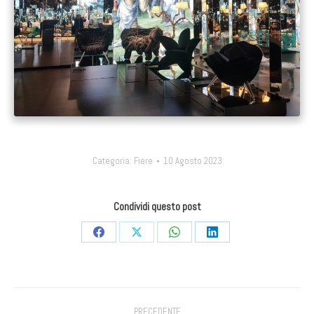
Categoria:
Fiere
10 Agosto 2023
Condividi questo post
Condividi
Condividi
Condividi
Condividi
su
su
su
su
Facebook
X
WhatsApp
LinkedIn
Project
PRECEDENTE