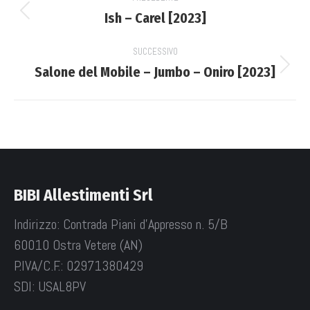
navigation
Ish – Carel [2023]
Previous
project:
SUCCESSIVO
Salone del Mobile – Jumbo – Oniro [2023]
Next
project:
BIBI Allestimenti Srl
Indirizzo: Contrada Piani d'Appresso n. 5/B
60010 Ostra Vetere (AN)
P.IVA/C.F.: 02971380429
SDI: USAL8PV