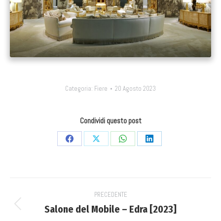
Categoria:
Fiere
20 Agosto 2023
Condividi questo post
Condividi
Condividi
Condividi
Condividi
su
su
su
su
Facebook
X
WhatsApp
LinkedIn
Project
PRECEDENTE
navigation
Salone del Mobile – Edra [2023]
Previous