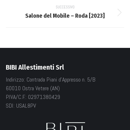
project:
SUCCESSIVO
Salone del Mobile – Roda [2023]
Next
project:
BIBI Allestimenti Srl
Indirizzo: Contrada Piani d'Appresso n. 5/B
60010 Ostra Vetere (AN)
P.IVA/C.F.: 02971380429
SDI: USAL8PV